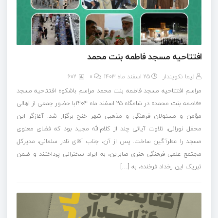
افتتاحیه مسجد فاطمه بنت محمد
نیما نکوپندار
25 اسفند ماه 1403
0
602
مراسم افتتاحیه مسجد فاطمه بنت محمد مراسم باشکوه افتتاحیه مسجد
«فاطمه بنت محمد» در شامگاه 25 اسفند ماه 1404با حضور جمعی از اهالی
مؤمن و مسئولان فرهنگی و مذهبی شهر خنج برگزار شد. آغازگر این
محفل نورانی، تلاوت آیاتی چند از کلام‌الله مجید بود که فضای معنوی
مسجد را عطرآگین ساخت. پس از آن، جناب آقای نادر سلمانی، مدیرکل
مجتمع علمی فرهنگی هنری صابرین، به ایراد سخنرانی پرداختند و ضمن
تبریک این رخداد فرخنده، به […]