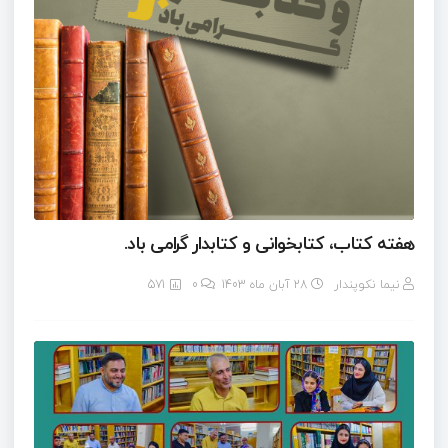
هفته کتاب، کتابخوانی و کتابدار گرامی باد.
نیما نکوپندار
28 آبان ماه 1403
0
571