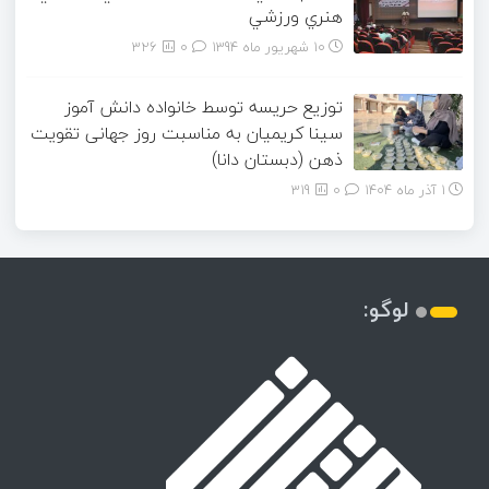
هنري ورزشي
10 شهریور ماه 1394
0
326
توزیع حریسه توسط خانواده دانش آموز
سینا کریمیان به مناسبت روز جهانی تقویت
ذهن (دبستان دانا)
1 آذر ماه 1404
0
319
لوگو: