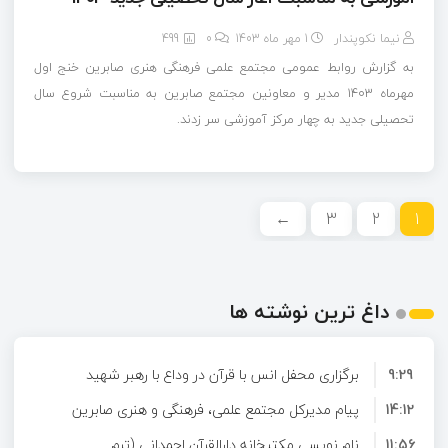
نیما نکوپندار
1 مهر ماه 1403
0
499
به گزارش روابط عمومی مجتمع علمی فرهنگی هنری صابرین خنج اول
مهرماه 1403 مدیر و معاونین مجتمع صابرین به مناسبت شروع سال
تحصیلی جدید به چهار مرکز آموزشی سر زدند.
←
3
2
1
داغ ترین نوشته ها
9:29
برگزاری محفل انس با قرآن در وداع با رهبر شهید
14:12
پیام مدیرکل مجتمع علمی، فرهنگی و هنری صابرین
11:56
نام نویسی مکتبخانه دارالقرآن احمدانی (ترم
خنج به مناسبت آغاز فعالیت مکتبخانه‌های قرآنی