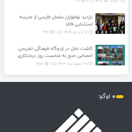
1 خرداد ماه 1398
0
311
بازدید نواموزان سلمان فارسی از مدرسه
استثنایی قائد
16 آذر ماه 1404
0
364
کاشت نخل در اردوگاه فرهنگی تفریحی
احمدانی خنج به مناسبت روز درختکاری
20 اسفند ماه 1402
0
357
لوگو: