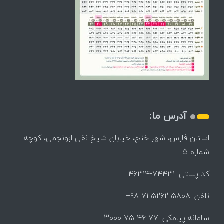
آدرس ما:
استان فارس، شهر خنج، خیابان شیخ نقی ابونجمی، کوچه
شماره 5
کد پستی: 74431-46314
تلفن: 5808 5262 71 98+
سامانه پیامکی: 77 46 75 3000