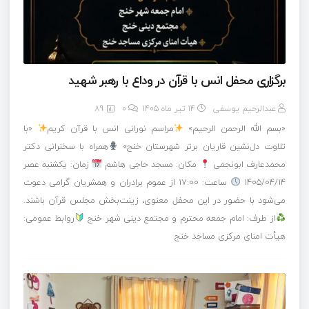
برگزاری محفل انس با قرآن در وداع با رهبر شهید
عبدالرحیم یوسفی
14 تیر ماه 1405
0
89
«بسم الله الرحمن الرحیم»
مراسم نورانی انس با قرآن کریم
«با
تلاوت دل‌نشین قاریان برتر شهرستان خنج»
همراه با سخنرانی دکتر
محمدعارف ابونجمی
مکان: مسجد حاجی هاشم
زمان: یکشنبه عصر
۱۴۰۵/۰۴/۱۴
ساعت: ۱۷:۰۰ از عموم برادران و همشریان گرامی دعوت
می‌شود با حضور در این محفل معنوی، زینت‌بخش مجلس قرآن باشند.
از طرف: امام جمعه محترم و مجتمع دینی شهر خنج
روابط عمومی:
هیأت امنای مرکزی مساجد خنج