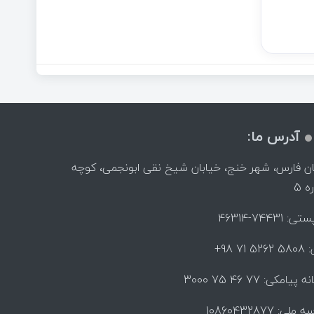
آدرس ما:
ن فارس، شهر خنج، خیابان شیخ نقی ابونجمی، کوچه
 5
 74431-46314
 71 98+
پیامکی: 77 46 75 3000
لی: 10860432877