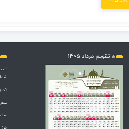
تقویم مرداد 1405
استا
شماره
کد پستی:
تلفن: 5808 5262
سامانه 
شناسه م